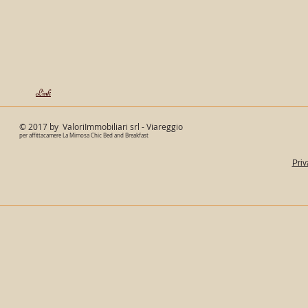
Link
© 2017 by ValoriImmobiliari srl - Viareggio
per affittacamere La Mimosa Chic Bed and Breakfast
Priv