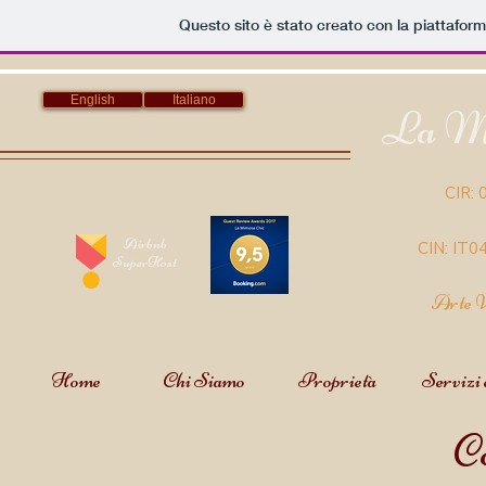
Questo sito è stato creato con la piattafor
English
Italiano
La Mi
CIR:
Airbnb
CIN: IT
SuperHost
Arte V
Home
Chi Siamo
Proprietà
Servizi 
Co